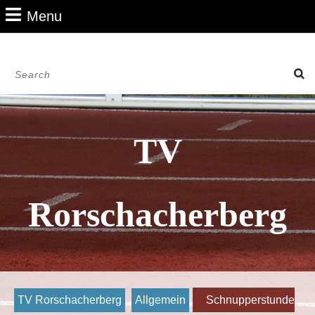
Skip
Menu
Menu
to
content
Skip
Search
to
for:
Content
TV
Rorschacherberg
TV Rorschacherberg
Allgemein
Schnupperstunde