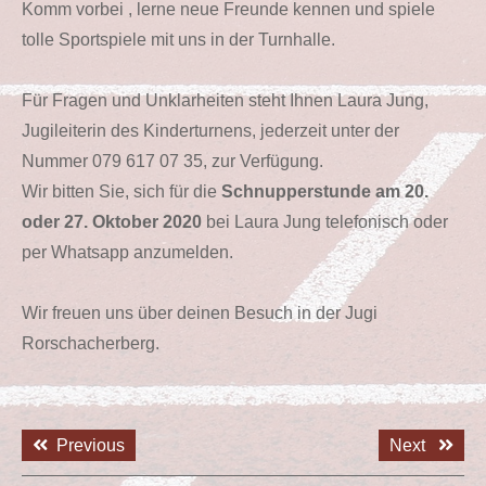
Komm vorbei , lerne neue Freunde kennen und spiele
tolle Sportspiele mit uns in der Turnhalle.
Für Fragen und Unklarheiten steht Ihnen Laura Jung,
Jugileiterin des Kinderturnens, jederzeit unter der
Nummer 079 617 07 35, zur Verfügung.
Wir bitten Sie, sich für die
Schnupperstunde am 20.
oder 27. Oktober 2020
bei Laura Jung telefonisch oder
per Whatsapp anzumelden.
Wir freuen uns über deinen Besuch in der Jugi
Rorschacherberg.
Beitrags-
Previous
Next
Previous
Next
Navigation
post:
post: