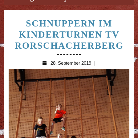
SCHNUPPERN IM
KINDERTURNEN TV
SC
RORSCHACHERBERG
IM
28.
28. September 2019
KI
September
TV
2019
RO