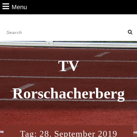
Skip
Menu
Menu
to
content
Skip
Search
to
for:
Content
TV
Rorschacherberg
Tag:
28. September 2019